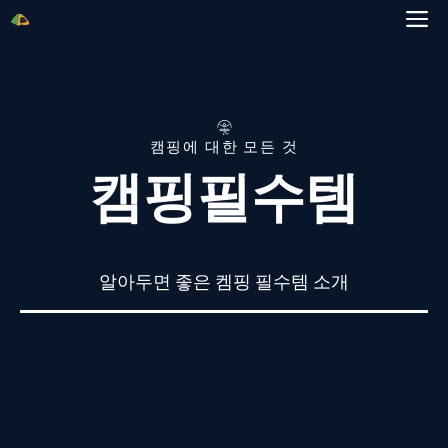
Skip
M
to
content
캠핑에 대한 모든 것
캠핑필수템
알아두면 좋은 켐핑 필수템 소개